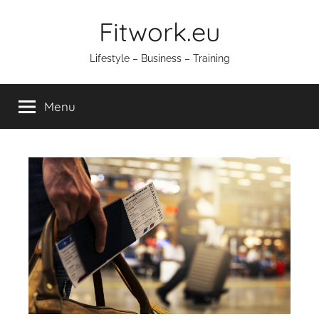
Ga
Fitwork.eu
naar
de
Lifestyle – Business – Training
inhoud
Menu